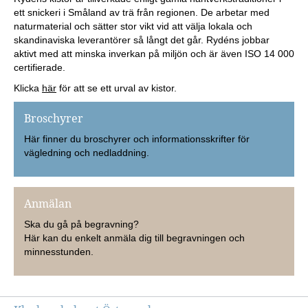
ett snickeri i Småland av trä från regionen. De arbetar med
naturmaterial och sätter stor vikt vid att välja lokala och
skandinaviska
leverantörer så långt det går. Rydéns jobbar
aktivt med att minska inverkan på miljön
och är även ISO 14 000
certifierade.
Klicka
här
för att se ett urval av kistor.
Broschyrer
Här finner du broschyrer och informationsskrifter för
vägledning och nedladdning.
Anmälan
Ska du gå på begravning?
Här kan du enkelt anmäla dig till begravningen och
minnesstunden.