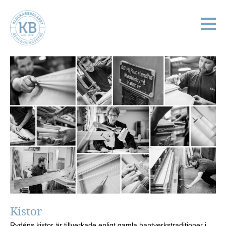
Kistor
Rydéns kistor är tillverkade enligt gamla hantverkstraditioner i