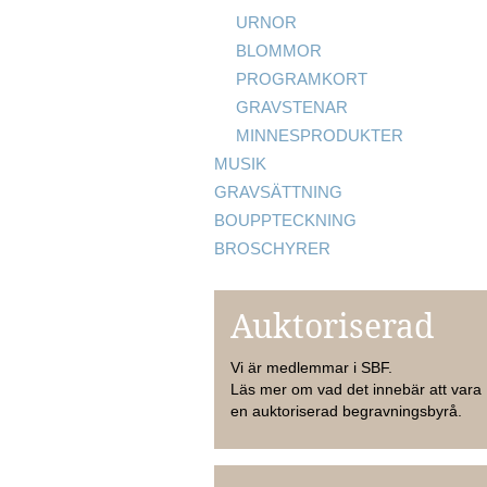
URNOR
BLOMMOR
PROGRAMKORT
GRAVSTENAR
MINNESPRODUKTER
MUSIK
GRAVSÄTTNING
BOUPPTECKNING
BROSCHYRER
Auktoriserad
Vi är medlemmar i SBF.
Läs mer om vad det innebär att vara
en auktoriserad begravningsbyrå.